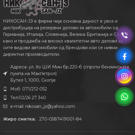
НИКОСАН-ЈЗ е фирма чија основна дејност е увоз и
дистрибуција на резервни делови за автомобили од
Германија, Италија, Словенија, Велика Британија и САД,
како и продажба на високо квалитетни авто делови за
сите видови автомобили од брендови кои се нивни
директни производители.
Адреса: ул. Хо ШИ Мин бр.220-б (спроти бензинската
пумпа на Макпетрол)
Бутел 1, 1000, Скопје
Моб: 071/212-052
Тел:02/26 27 340
e-mail:
nikosan_jz@yahoo.com
Жиро сметка:
270-0587419001-84