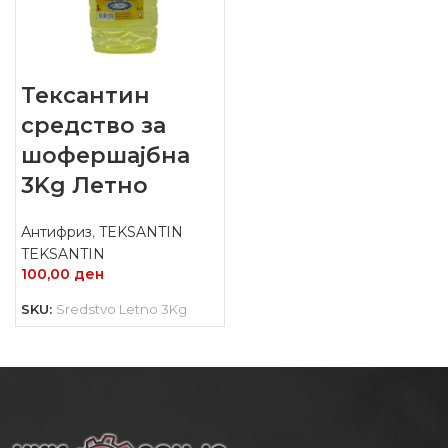
Тексантин
средство за
шофершајбна
3Kg Летно
Антифриз
,
TEKSANTIN
TEKSANTIN
100,00
ден
SKU:
Sredstvo Letno 3Kg