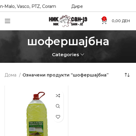
-Malo, Vasco, PTZ, Coram
Директни увозници на Hexol, T
0
0,00
ДЕН
шофершајбна
Categories
Дома
Означени продукти “шофершајбна”