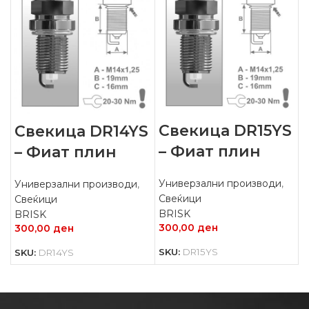
Свекица DR15YS
Свекица DR14YS
– Фиат плин
– Фиат плин
Универзални производи
,
Универзални производи
,
Свеќици
Свеќици
BRISK
BRISK
300,00
ден
300,00
ден
SKU:
DR15YS
SKU:
DR14YS