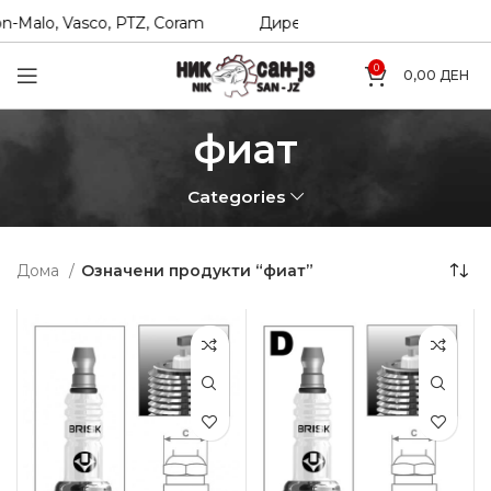
n-Malo, Vasco, PTZ, Coram
Директни увозници на Hexol, T
0
0,00
ДЕН
фиат
Categories
Дома
Означени продукти “фиат”