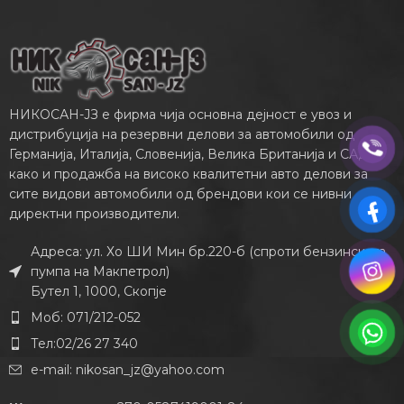
НИКОСАН-ЈЗ е фирма чија основна дејност е увоз и
дистрибуција на резервни делови за автомобили од
Германија, Италија, Словенија, Велика Британија и САД,
како и продажба на високо квалитетни авто делови за
сите видови автомобили од брендови кои се нивни
директни производители.
Адреса: ул. Хо ШИ Мин бр.220-б (спроти бензинската
пумпа на Макпетрол)
Бутел 1, 1000, Скопје
Моб: 071/212-052
Тел:02/26 27 340
e-mail:
nikosan_jz@yahoo.com