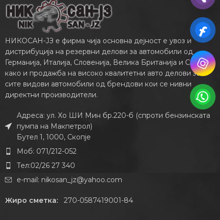
НИКОСАН-ЈЗ е фирма чија основна дејност е увоз и
дистрибуција на резервни делови за автомобили од
Германија, Италија, Словенија, Велика Британија и САД,
како и продажба на високо квалитетни авто делови за
сите видови автомобили од брендови кои се нивни
директни производители.
Адреса: ул. Хо ШИ Мин бр.220-б (спроти бензинската
пумпа на Макпетрол)
Бутел 1, 1000, Скопје
Моб: 071/212-052
Тел:02/26 27 340
e-mail:
nikosan_jz@yahoo.com
Жиро сметка:
270-0587419001-84