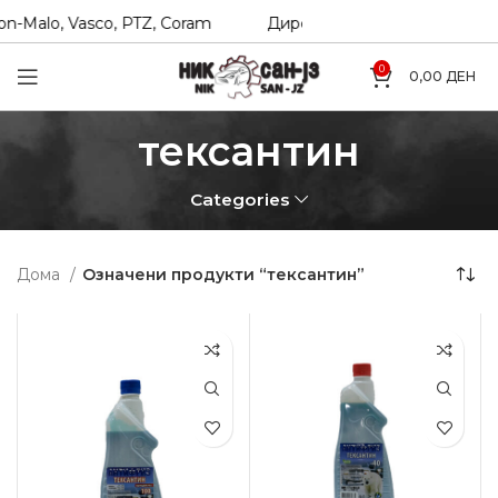
n-Malo, Vasco, PTZ, Coram
Директни увозници на Hexol, T
0
0,00
ДЕН
тексантин
Categories
Дома
Означени продукти “тексантин”