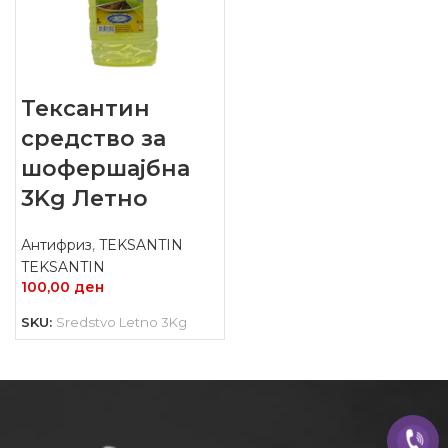
Тексантин
средство за
шофершајбна
3Kg Летно
Антифриз
,
TEKSANTIN
TEKSANTIN
100,00
ден
SKU:
Sredstvo Letno 3Kg