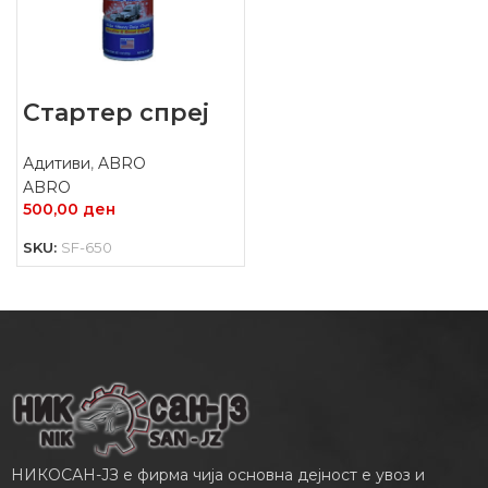
Стартер спреј
Адитиви
,
ABRO
ABRO
500,00
ден
SKU:
SF-650
НИКОСАН-ЈЗ е фирма чија основна дејност е увоз и