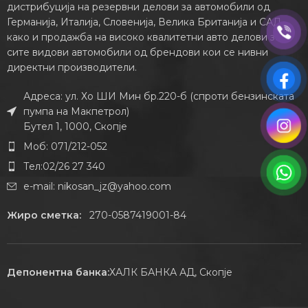
дистрибуција на резервни делови за автомобили од
Германија, Италија, Словенија, Велика Британија и САД,
како и продажба на високо квалитетни авто делови за
сите видови автомобили од брендови кои се нивни
директни производители.
Адреса: ул. Хо ШИ Мин бр.220-б (спроти бензинската
пумпа на Макпетрол)
Бутел 1, 1000, Скопје
Моб: 071/212-052
Тел:02/26 27 340
e-mail:
nikosan_jz@yahoo.com
Жиро сметка:
270-0587419001-84
Депонентна банка:
ХАЛК БАНКА АД, Скопје