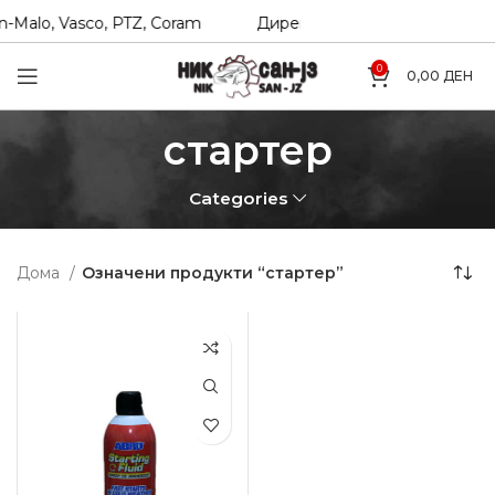
-Malo, Vasco, PTZ, Coram
Директни увозници на Hexol, T
0
0,00
ДЕН
стартер
Categories
Дома
Означени продукти “стартер”