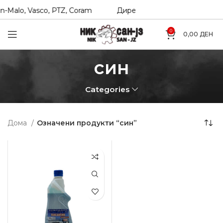
-Malo, Vasco, PTZ, Coram
Директни увозници на Hexol, T
0
0,00
ДЕН
син
Categories
Дома
Означени продукти “син”