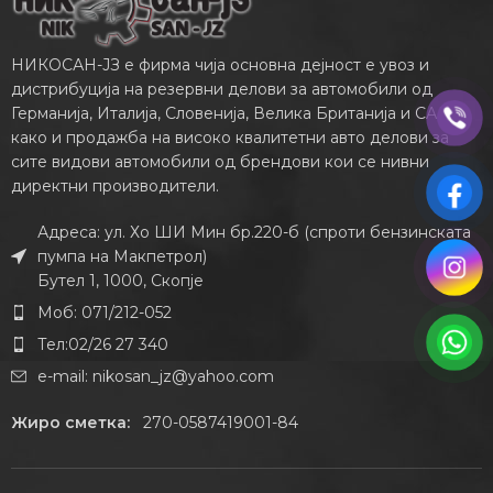
НИКОСАН-ЈЗ е фирма чија основна дејност е увоз и
дистрибуција на резервни делови за автомобили од
Германија, Италија, Словенија, Велика Британија и САД,
како и продажба на високо квалитетни авто делови за
сите видови автомобили од брендови кои се нивни
директни производители.
Адреса: ул. Хо ШИ Мин бр.220-б (спроти бензинската
пумпа на Макпетрол)
Бутел 1, 1000, Скопје
Моб: 071/212-052
Тел:02/26 27 340
e-mail:
nikosan_jz@yahoo.com
Жиро сметка:
270-0587419001-84