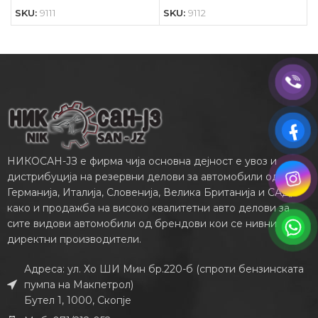
SKU:
9111
SKU:
9112
НИКОСАН-ЈЗ е фирма чија основна дејност е увоз и
дистрибуција на резервни делови за автомобили од
Германија, Италија, Словенија, Велика Британија и САД,
како и продажба на високо квалитетни авто делови за
сите видови автомобили од брендови кои се нивни
директни производители.
Адреса: ул. Хо ШИ Мин бр.220-б (спроти бензинската
пумпа на Макпетрол)
Бутел 1, 1000, Скопје