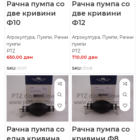
Рачна пумпа со
Рачна пумпа со
две кривини
две кривини
Ф10
Ф12
Агрокултура
,
Пумпи
,
Рачни
Агрокултура
,
Пумпи
,
Рачни
пумпи
пумпи
PTZ
PTZ
650,00
ден
710,00
ден
SKU:
9107
SKU:
9108
Рачна пумпа со
Рачна пумпа со
една кривина
кривини Ф8