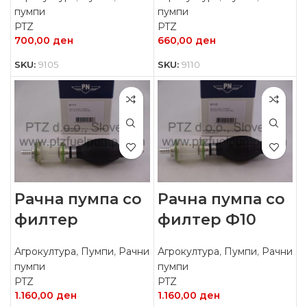
пумпи
пумпи
PTZ
PTZ
700,00
ден
660,00
ден
SKU:
9105
SKU:
9110
Рачна пумпа со
Рачна пумпа со
филтер
филтер Ф10
Агрокултура
,
Пумпи
,
Рачни
Агрокултура
,
Пумпи
,
Рачни
пумпи
пумпи
PTZ
PTZ
1.160,00
ден
1.160,00
ден