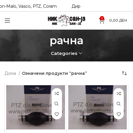
-Malo, Vasco, PTZ, Coram
Директни увозници на Hexol, T
0
0,00
ДЕН
рачна
Categories
Дома
Означени продукти “рачна”