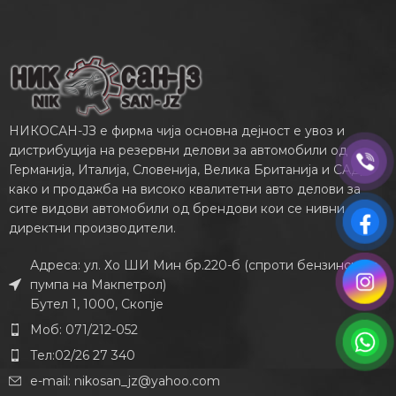
НИКОСАН-ЈЗ е фирма чија основна дејност е увоз и
дистрибуција на резервни делови за автомобили од
Германија, Италија, Словенија, Велика Британија и САД,
како и продажба на високо квалитетни авто делови за
сите видови автомобили од брендови кои се нивни
директни производители.
Адреса: ул. Хо ШИ Мин бр.220-б (спроти бензинската
пумпа на Макпетрол)
Бутел 1, 1000, Скопје
Моб: 071/212-052
Тел:02/26 27 340
e-mail:
nikosan_jz@yahoo.com