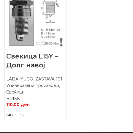
Свекица L15Y –
Долг навој
LADA
,
YUGO
,
ZASTAVA 101
,
Универзални производи
,
Свеќици
BRISK
110,00
ден
SKU:
L15Y