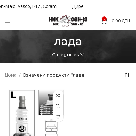
n-Malo, Vasco, PTZ, Coram
Директни увозници на Hexol, 
0
0,00
ДЕН
лада
Categories
Дома
Означени продукти “лада”