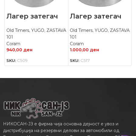
Лагер затегач
Лагер затегач
Old Timers
,
YUGO
,
ZASTAVA
Old Timers
,
YUGO
,
ZASTAVA
101
101
Coram
Coram
1.000,00
ден
940,00
ден
SKU:
C517
SKU:
C509
НИКОСАН-ЈЗ е фирма чија основна дејност е увоз и
дистрибуција на резервни делови за автомобили од