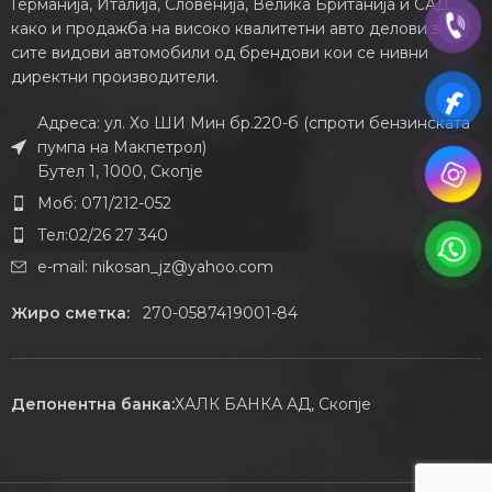
Германија, Италија, Словенија, Велика Британија и САД,
како и продажба на високо квалитетни авто делови за
сите видови автомобили од брендови кои се нивни
директни производители.
Адреса: ул. Хо ШИ Мин бр.220-б (спроти бензинската
пумпа на Макпетрол)
Бутел 1, 1000, Скопје
Моб: 071/212-052
Тел:02/26 27 340
e-mail:
nikosan_jz@yahoo.com
Жиро сметка:
270-0587419001-84
Депонентна банка:
ХАЛК БАНКА АД, Скопје