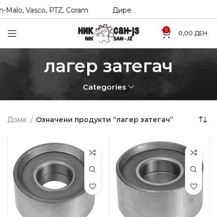
-Malo, Vasco, PTZ, Coram
Директни увозници на Hexol, T
0
0,00
ДЕН
лагер затегач
Categories
Дома
Означени продукти “лагер затегач”