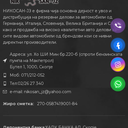
НИКОСАН-ЈЗ е фирма чија основна дејност е увоз и
дистрибуција на резервни делови за автомобили од
Германија, Италија, Словенија, Велика Британија и САД,
како и продажба на високо квалитетни авто делови за
сите видови автомобили од брендови кои се нивни
директни производители.
Адреса: ул. Хо ШИ Мин бр.220-б (спроти бензинската
пумпа на Макпетрол)
Бутел 1, 1000, Скопје
Моб: 071/212-052
Тел:02/26 27 340
e-mail:
nikosan_jz@yahoo.com
Жиро сметка:
270-0587419001-84
Депонентна банка:
ХАЛК БАНКА АД, Скопје