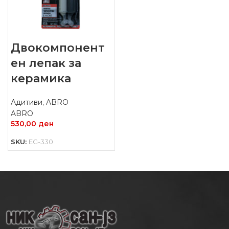
Двокомпонент
ен лепак за
керамика
Адитиви
,
ABRO
ABRO
530,00
ден
SKU:
EG-330