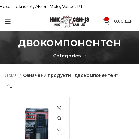
xol, Teknorot, Akron-Malo, Vasco, PTZ, Coram
Директни у
0
0,00
ДЕН
двокомпонентен
Categories
Дома
Означени продукти “двокомпонентен”