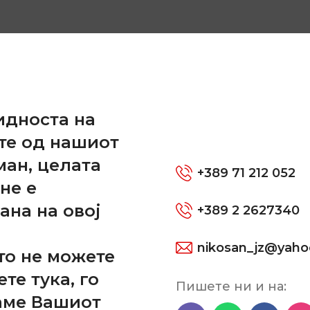
и
ОПОЛНИТЕЛНИ ИНФОРМАЦИИ
ПРЕГЛЕДИ (0)
идноста на
те од нашиот
ман, целата
+389 71 212 052
не е
ана на овој
+389 2 2627340
nikosan_jz@yah
то не можете
ен антифриз.
ете тука, го
Пишете ни и на:
аме Вашиот