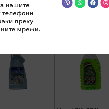
на нашите
т телефони
раки преку
лните мрежи.
SOLD
OUT