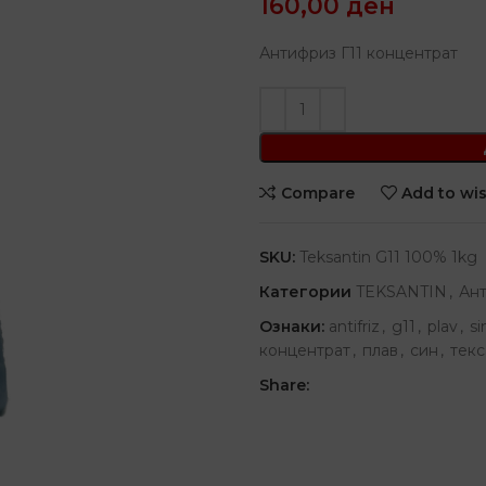
160,00
ден
Антифриз Г11 концентрат
Compare
Add to wis
SKU:
Teksantin G11 100% 1kg
Категории
TEKSANTIN
,
Ан
Ознаки:
antifriz
,
g11
,
plav
,
si
концентрат
,
плав
,
син
,
текс
Share: