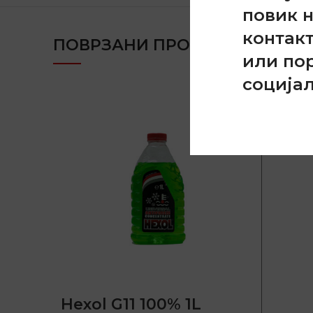
повик 
контак
ПОВРЗАНИ ПРОДУКТИ
или по
соција
Hexol G11 100% 1L