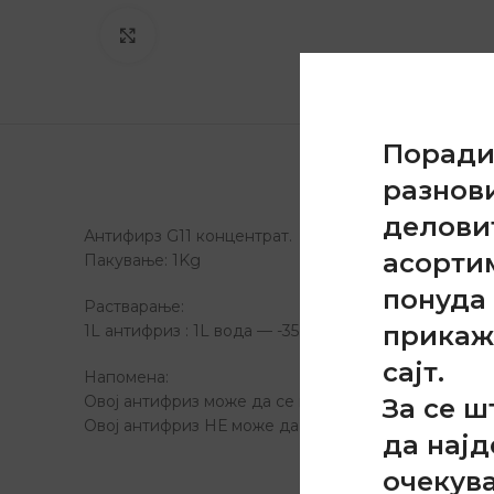
Click to enlarge
Порад
ОПИС
Д
разнов
делови
Антифирз G11 концентрат.
асорти
Пакување: 1Kg
понуда 
Растварање:
прикаж
1L антифриз : 1L вода — -35степени
сајт.
Напомена:
Овој антифриз може да се меша со син антифриз.
За се ш
Овој антифриз НЕ може да се меша со G12 или црв
да најд
очекув