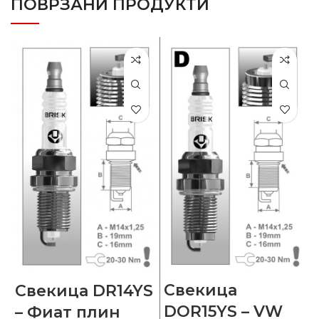
ПОВРЗАНИ ПРОДУКТИ
Свекица
Свекица DR14YS
DOR15YS – VW
– Фиат плин
У