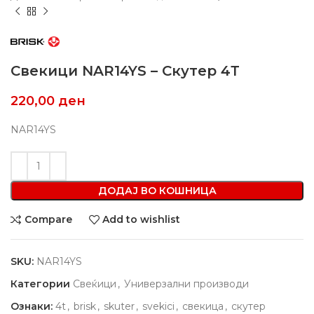
Свекици NAR14YS – Скутер 4Т
220,00
ден
NAR14YS
ДОДАЈ ВО КОШНИЦА
Compare
Add to wishlist
SKU:
NAR14YS
Категории
Свеќици
,
Универзални производи
Ознаки:
4t
,
brisk
,
skuter
,
svekici
,
свекица
,
скутер