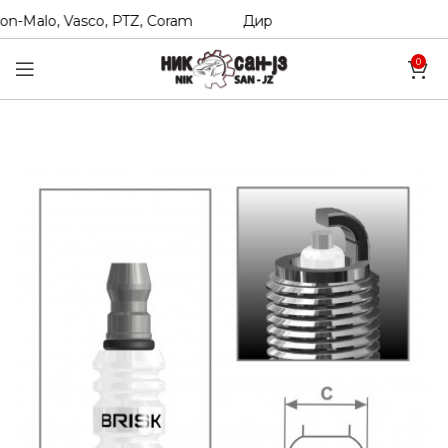
n-Malo, Vasco, PTZ, Coram
Директни увозници на Hexol, T
0