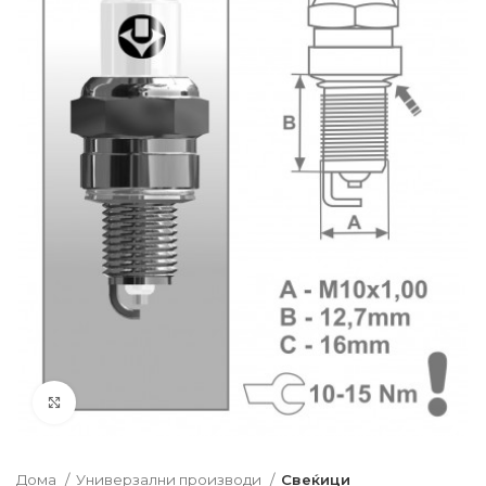
Click to enlarge
Дома
Универзални производи
Свеќици