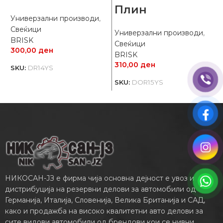
Плин
С
Универзални производи
,
B
Свеќици
2
Универзални производи
,
BRISK
Свеќици
S
300,00
ден
BRISK
310,00
ден
SKU:
DR14YS
SKU:
DOR15YS
НИКОСАН-ЈЗ е фирма чија основна дејност е увоз и
дистрибуција на резервни делови за автомобили од
Германија, Италија, Словенија, Велика Британија и САД,
како и продажба на високо квалитетни авто делови за
сите видови автомобили од брендови кои се нивни