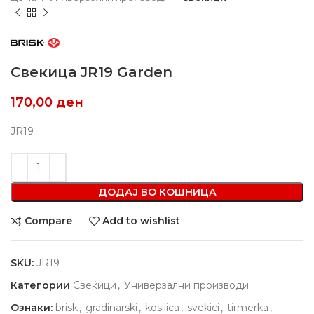
Свекица JR19 Garden
170,00
ден
JR19
ДОДАЈ ВО КОШНИЦА
Compare
Add to wishlist
SKU:
JR19
Категории
Свеќици
,
Универзални производи
Ознаки:
brisk
,
gradinarski
,
kosilica
,
svekici
,
tirmerka
,