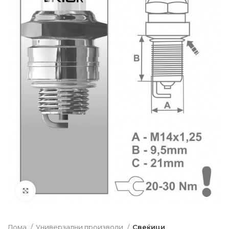
Click to enlarge
Дома
Универзални производи
Свеќици