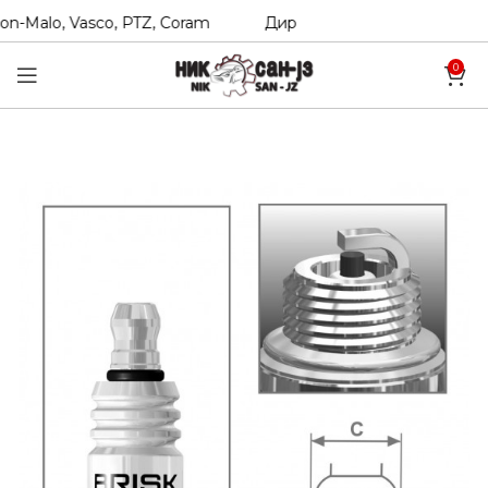
n-Malo, Vasco, PTZ, Coram
Директни увозници на Hexol, T
0