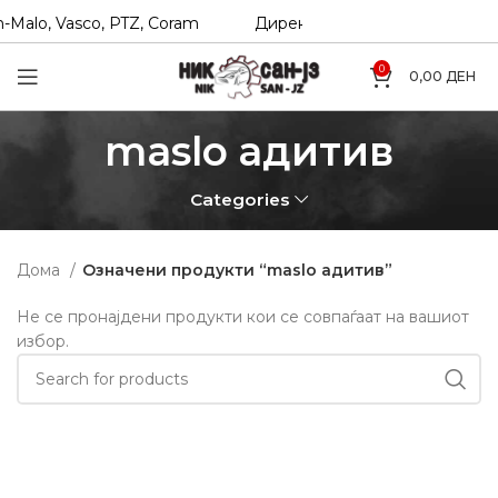
-Malo, Vasco, PTZ, Coram
Директни увозници на Hexol, T
0
0,00
ДЕН
maslo адитив
Categories
Дома
Означени продукти “maslo адитив”
Не се пронајдени продукти кои се совпаѓаат на вашиот
избор.