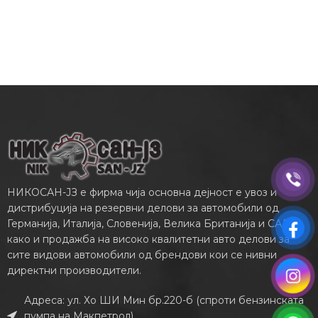
НИКОСАН-ЈЗ е фирма чија основна дејност е увоз и
дистрибуција на резервни делови за автомобили од
Германија, Италија, Словенија, Велика Британија и САД,
како и продажба на високо квалитетни авто делови за
сите видови автомобили од брендови кои се нивни
директни производители.
Адреса: ул. Хо ШИ Мин бр.220-б (спроти бензинската
пумпа на Макпетрол)