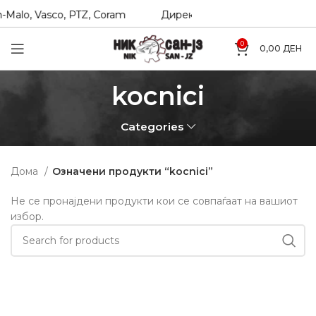
-Malo, Vasco, PTZ, Coram
Директни увозници на Hexol, Te
0
0,00
ДЕН
kocnici
Categories
Дома
Означени продукти “kocnici”
Не се пронајдени продукти кои се совпаѓаат на вашиот
избор.