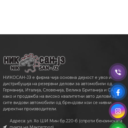
НИКОСАН-ЈЗ е фирма чија основна дејност е увоз и
дистрибуција на резервни делови за автомобили од
Германија, Италија, Словенија, Велика Британија и САД,
како и продажба на високо квалитетни авто делови за
сите видови автомобили од брендови кои се нивни
директни производители.
Адреса: ул. Хо ШИ Мин бр.220-б (спроти бензинската
пумпа на Макпетрол)