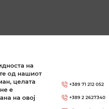
и
идноста на
те од нашиот
ман, целата
+389 71 212 052
не е
ана на овој
+389 2 2627340