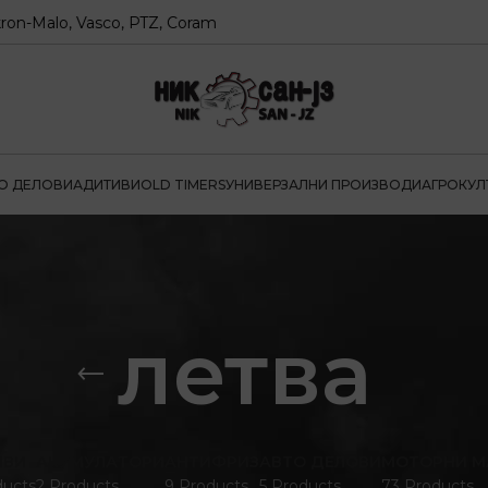
alo, Vasco, PTZ, Coram
О ДЕЛОВИ
АДИТИВИ
OLD TIMERS
УНИВЕРЗАЛНИ ПРОИЗВОДИ
АГРОКУЛ
летва
ИВИ
АКУМУЛАТОРИ
АНТИФРИЗ
АВТО ДЕЛОВИ
МОТОРНИ М
ducts
2 Products
9 Products
5 Products
73 Products