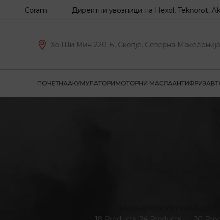
Z, Coram
Директни увозници на Hexol, Teknorot, Akron-M
Хо Ши Мин 220-Б, Скопје, Северна Македонија
ПОЧЕТНА
АКУМУЛАТОРИ
МОТОРНИ МАСЛА
АНТИФРИЗ
АВТ
OLD TIMERS
АГРОКУЛТУРА
АДИТ
18 Products
24 Products
20 Pro