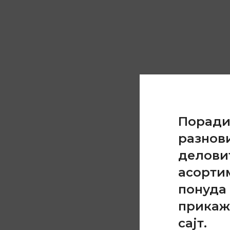
Порад
разнов
делови
асорти
понуда 
прикаж
сајт.