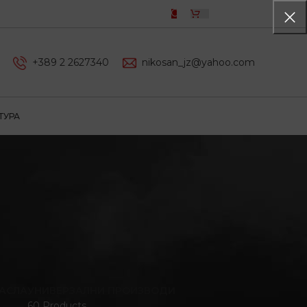
0,00
ДЕН
+389 2 2627340
nikosan_jz@yahoo.com
ТУРА
АСЛА
УНИВЕРЗАЛНИ ПРОИЗВОДИ
60 Products