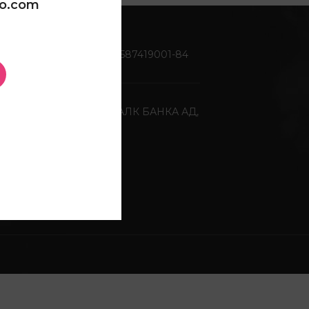
oo.com
Жиро сметка:
270-0587419001-84
Депонентна банка:
ХАЛК БАНКА АД,
Скопје