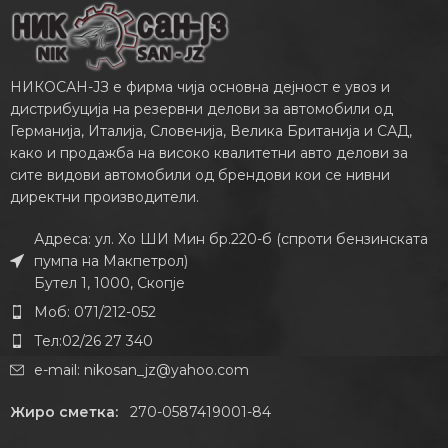
НИКОСАН-ЈЗ е фирма чија основна дејност е увоз и
дистрибуција на резервни делови за автомобили од
Германија, Италија, Словенија, Велика Британија и САД,
како и продажба на високо квалитетни авто делови за
сите видови автомобили од брендови кои се нивни
директни производители.
Адреса: ул. Хо ШИ Мин бр.220-б (спроти бензинската
пумпа на Макпетрол)
Бутел 1, 1000, Скопје
Моб: 071/212-052
Тел:02/26 27 340
e-mail:
nikosan_jz@yahoo.com
Жиро сметка:
270-0587419001-84