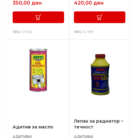
350,00
ден
420,00
ден
SKU:
DI-502
SKU:
IC-509
Лепак за радиатор –
Адитив за масло
течност
АДИТИВИ
АДИТИВИ