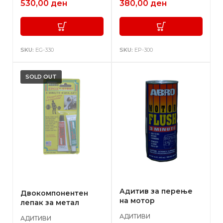
530,00
ден
380,00
ден
SKU:
EG-330
SKU:
EP-300
Адитив за перење
Двокомпонентен
на мотор
лепак за метал
АДИТИВИ
АДИТИВИ