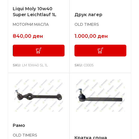
Liqui Moly 10w40
Super Leichtlauf 1L
Друк лагер
МОТОРНИ МАСЛА
OLD TIMERS
840,00
ден
1.000,00
ден
SKU:
LM 10W40 SL 1L
SKU:
C0005
Рамо
OLD TIMERS
Кратка спона