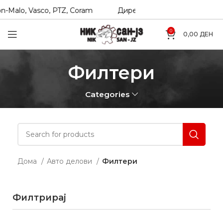
Malo, Vasco, PTZ, Coram
Директни увозници на Hexol, Te
0
0,00
ДЕН
Филтери
Categories
Дома
Авто делови
Филтери
Филтрирај