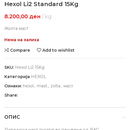
Hexol Li2 Standard 15Kg
8.200,00
ден
kg
Жолта маст
Нема на залиха
Compare
Add to wishlist
SKU:
Hexol Li2 15Kg
Категорија
HEXOL
Ознаки:
hexol
,
mast
,
zolta
,
маст
Share:
ОПИС
Литиумска маст (жолта) во пакување од 15KG.