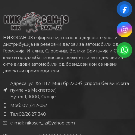
НИКОСАН-ЈЗ е фирма чија основна дејност е увоз и
дистрибуција на резервни делови за автомобили од
Германија, Италија, Словенија, Велика Британија и САД,
како и продажба на високо квалитетни авто делови за
сите видови автомобили од брендови кои се нивни
директни производители.
Адреса: ул. Хо ШИ Мин бр.220-б (спроти бензинската
пумпа на Макпетрол)
Бутел 1, 1000, Скопје
Моб: 071/212-052
Тел:02/26 27 340
e-mail:
nikosan_jz@yahoo.com