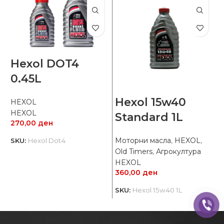
Hexol DOT4
0.45L
Hexol 15w40
HEXOL
М
HEXOL
Standard 1L
270,00
ден
3
Моторни масла
,
HEXOL
,
SKU:
Hexol Dot4
S
Old Timers
,
Агрокултура
HEXOL
360,00
ден
SKU:
Hexol 15w40 1L