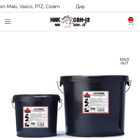
n-Malo, Vasco, PTZ, Coram
Директни увозници на Hexol, T
0
SOLD
OUT