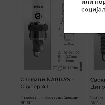
или по
соција
Свекици NAR14YS –
Свек
Скутер 4Т
Цитр
Универзални производи
,
Свеќици
Универз
BRISK
BRISK