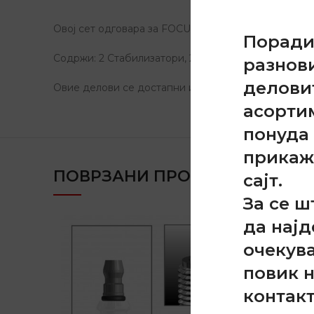
Овој сет одговара за FOCUS 1998-2004
Порад
Содржи: 2 Стабилизатори, 2 чаури, 2 гумици бала
разнов
делови
Овие делови се достапни и секој посебно.
асорти
понуда 
прикаж
ПОВРЗАНИ ПРОДУКТИ
сајт.
За се ш
да најд
очекув
повик 
контак