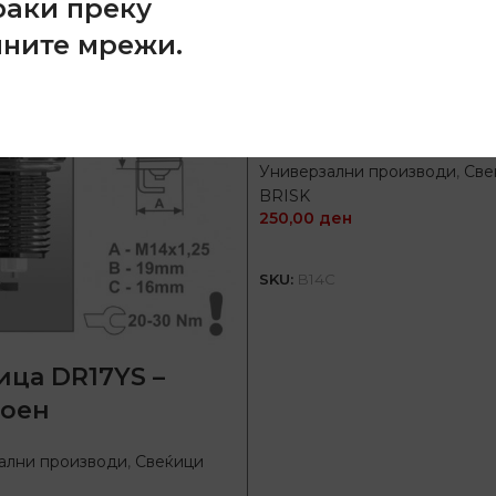
раки преку
лните мрежи.
Свекица B14C – 2
Универзални производи
,
Све
BRISK
250,00
ден
ДОДАЈ ВО КОШНИЦ
SKU:
B14C
ица DR17YS –
оен
ални производи
,
Свеќици