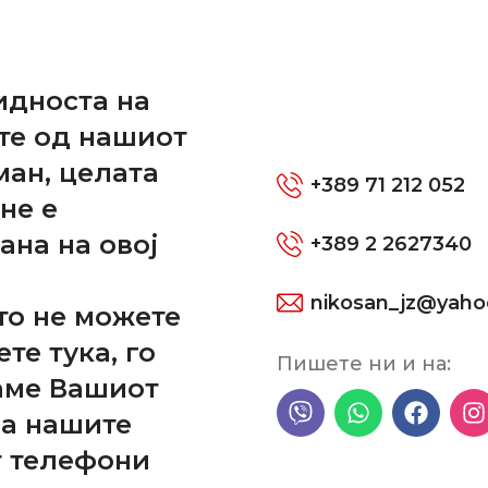
и
нгштангла, 2 рамења и 2 вилушки ЗАДНИ
идноста на
те од нашиот
ман, целата
+389 71 212 052
не е
ана на овој
+389 2 2627340
nikosan_jz@yah
то не можете
ете тука, го
Пишете ни и на:
аме Вашиот
на нашите
т телефони