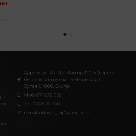
ден
ДОДАЈ ВО КОШНИЦА
7YS
Адреса: ул. Хо ШИ Мин бр.220-б (спроти
бензинската пумпа на Макпетрол)
Бутел 1, 1000, Скопје
Моб: 071/212-052
з и
 од
Тел:02/26 27 340
и
e-mail:
nikosan_jz@yahoo.com
 кои