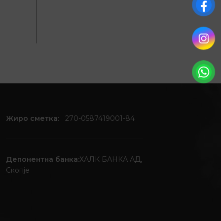
300,00
д
SKU:
DR1
Жиро сметка:
270-0587419001-84
Депонентна банка:
ХАЛК БАНКА АД,
Скопје