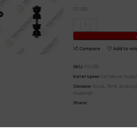
FO-555
Compare
Add to wis
SKU:
FO-555
Категории
Сетови за подво
Ознаки:
focus
,
ford
,
podvozj
подвозје
Share:
ОПОЛНИТЕЛНИ ИНФОРМАЦИИ
ПРЕГЛЕДИ (0)