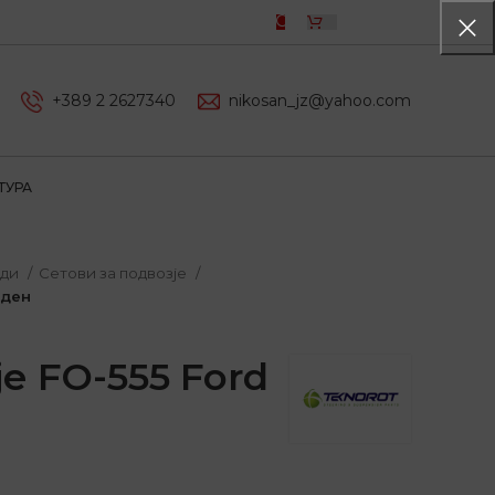
0,00
ДЕН
+389 2 2627340
nikosan_jz@yahoo.com
ТУРА
оди
Сетови за подвозје
аден
е FO-555 Ford