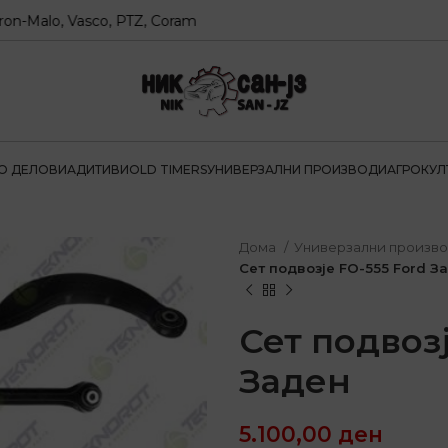
lo, Vasco, PTZ, Coram
О ДЕЛОВИ
АДИТИВИ
OLD TIMERS
УНИВЕРЗАЛНИ ПРОИЗВОДИ
АГРОКУЛ
Дома
Универзални произв
Сет подвозје FO-555 Ford З
Сет подвозј
Заден
5.100,00
ден