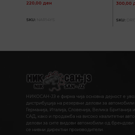
220,00
ден
300,00
ДОДАЈ ВО КОШНИЦА
SKU:
NAR14YS
SKU:
DR1
НИКОСАН-ЈЗ е фирма чија основна дејност е уво
дистрибуција на резервни делови за автомобили
Германија, Италија, Словенија, Велика Британија 
САД, како и продажба на високо квалитетни авто
делови за сите видови автомобили од брендови
се нивни директни производители.