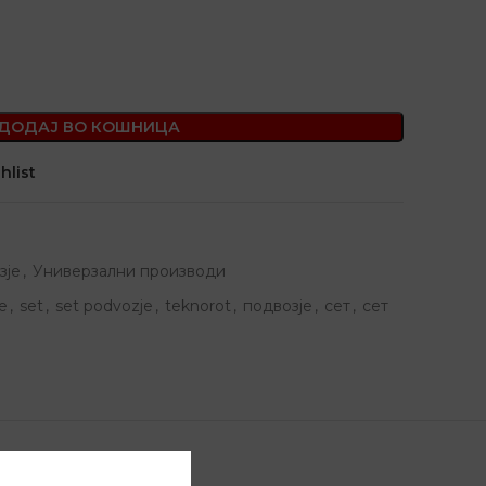
ДОДАЈ ВО КОШНИЦА
hlist
зје
,
Универзални производи
e
,
set
,
set podvozje
,
teknorot
,
подвозје
,
сет
,
сет
ДОСТАВА