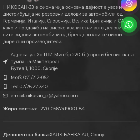
НИКОСАН-ЈЗ е фирма чија основна дејност е увоз и
дистрибуција на резервни делови за автомобили од
Германија, Италија, Словенија, Велика Британија и САД,
како и продажба на високо квалитетни авто делови за
сите видови автомобили од брендови кои се нивни
директни производители.
Адреса: ул. Хо ШИ Мин бр.220-б (спроти бензинската
пумпа на Макпетрол)
Бутел 1, 1000, Скопје
Моб: 071/212-052
Тел:02/26 27 340
e-mail:
nikosan_jz@yahoo.com
Жиро сметка:
270-0587419001-84
Депонентна банка:
ХАЛК БАНКА АД, Скопје