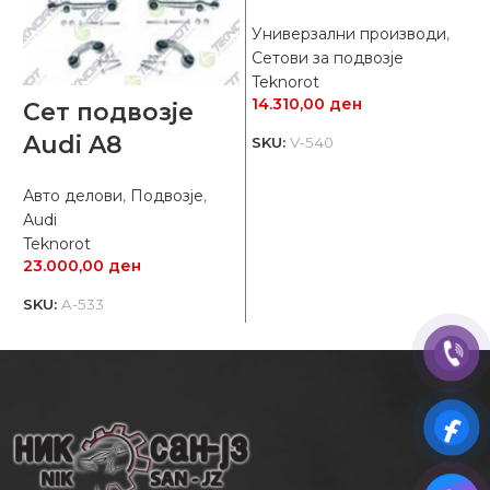
Универзални производи
,
Сетови за подвозје
У
Teknorot
14.310,00
ден
С
Сет подвозје
T
Audi A8
SKU:
V-540
1
S
Авто делови
,
Подвозје
,
Audi
Teknorot
23.000,00
ден
SKU:
A-533