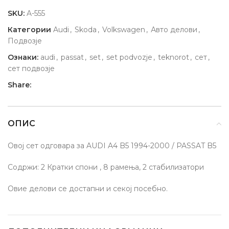
SKU:
A-555
Категории
Audi
,
Skoda
,
Volkswagen
,
Авто делови
,
Подвозје
Ознаки:
audi
,
passat
,
set
,
set podvozje
,
teknorot
,
сет
,
сет подвозје
Share:
ОПИС
Овој сет одговара за AUDI A4 B5 1994-2000 / PASSAT B5
Содржи: 2 Кратки спони , 8 рамења, 2 стабилизатори
Овие делови се достапни и секој посебно.