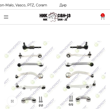
n-Malo, Vasco, PTZ, Coram
Директни увозници на Hexol, T
0
Click to enlarge