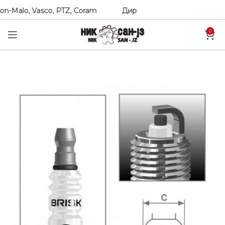
n-Malo, Vasco, PTZ, Coram
Директни увозници на Hexol, T
0