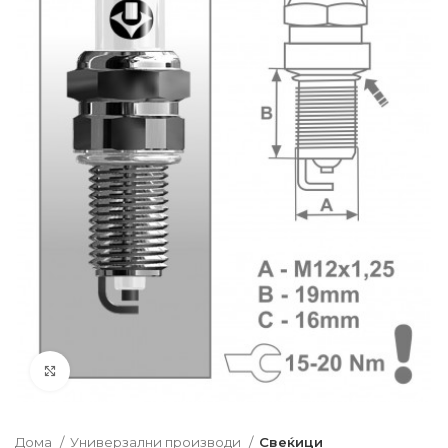
Click to enlarge
Дома
Универзални производи
Свеќици