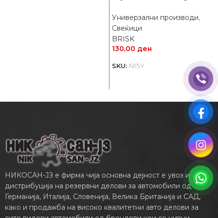
B
3
Универзални производи
,
Свеќици
S
BRISK
130,00
ден
SKU:
N15Y
НИКОСАН-ЈЗ е фирма чија основна дејност е увоз и
дистрибуција на резервни делови за автомобили од
Германија, Италија, Словенија, Велика Британија и САД,
како и продажба на високо квалитетни авто делови за
сите видови автомобили од брендови кои се нивни