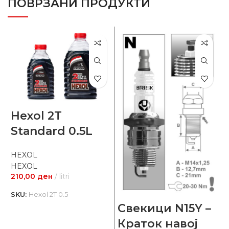
ПОВРЗАНИ ПРОДУКТИ
Hexol 2T
Standard 0.5L
HEXOL
HEXOL
210,00
ден
litri
SKU:
Hexol 2T 0.5
Свекици N15Y –
У
Краток навој
С