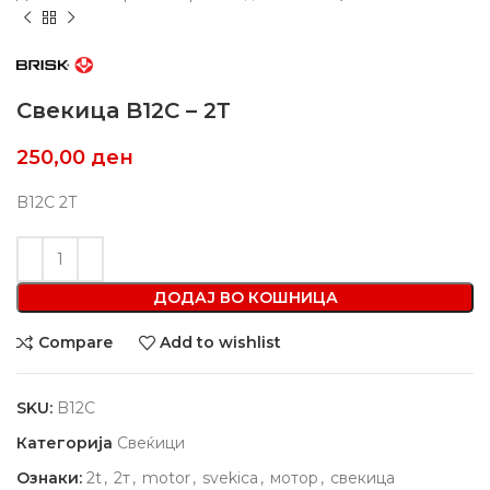
Свекица B12C – 2Т
250,00
ден
B12C 2T
ДОДАЈ ВО КОШНИЦА
Compare
Add to wishlist
SKU:
B12C
Категорија
Свеќици
Ознаки:
2t
,
2т
,
motor
,
svekica
,
мотор
,
свекица