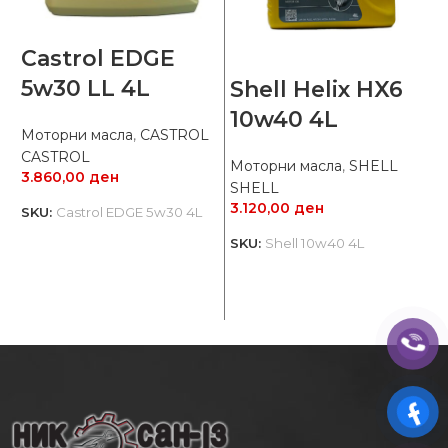
Castrol EDGE
5w30 LL 4L
Shell Helix HX6
10w40 4L
Моторни масла
,
CASTROL
М
CASTROL
T
Моторни масла
,
SHELL
3.860,00
ден
6
SHELL
3.120,00
ден
SKU:
Castrol EDGE 5w30 4L
S
SKU:
Shell 10w40 4L