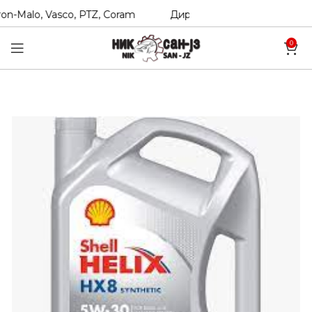
n-Malo, Vasco, PTZ, Coram
Директни увозници на Hexol, 
0