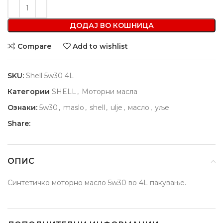
ДОДАЈ ВО КОШНИЦА
Compare
Add to wishlist
SKU:
Shell 5w30 4L
Категории
SHELL
,
Моторни масла
Ознаки:
5w30
,
maslo
,
shell
,
ulje
,
масло
,
уље
Share:
ОПИС
Синтетичко моторно масло 5w30 во 4L пакување.