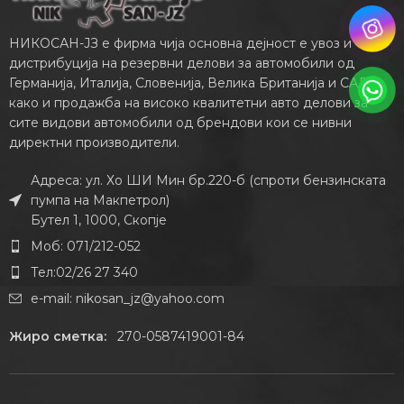
НИКОСАН-ЈЗ е фирма чија основна дејност е увоз и
дистрибуција на резервни делови за автомобили од
Германија, Италија, Словенија, Велика Британија и САД,
како и продажба на високо квалитетни авто делови за
сите видови автомобили од брендови кои се нивни
директни производители.
Адреса: ул. Хо ШИ Мин бр.220-б (спроти бензинската
пумпа на Макпетрол)
Бутел 1, 1000, Скопје
Моб: 071/212-052
Тел:02/26 27 340
e-mail:
nikosan_jz@yahoo.com
Жиро сметка:
270-0587419001-84