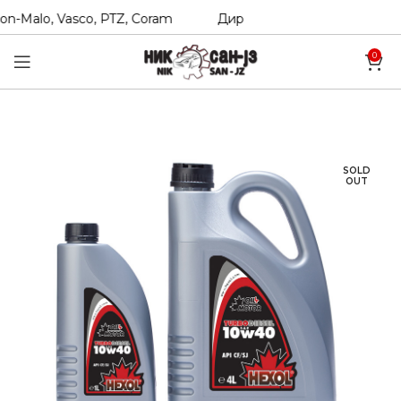
n-Malo, Vasco, PTZ, Coram
Директни увозници на Hexol, T
0
SOLD
OUT