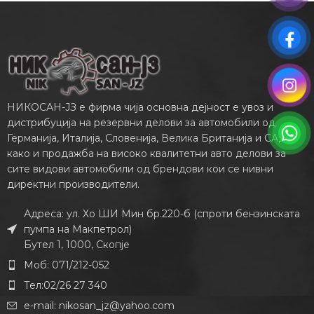
НИКОСАН-ЈЗ е фирма чија основна дејност е увоз и
дистрибуција на резервни делови за автомобили од
Германија, Италија, Словенија, Велика Британија и САД,
како и продажба на високо квалитетни авто делови за
сите видови автомобили од брендови кои се нивни
директни производители.
Адреса: ул. Хо ШИ Мин бр.220-б (спроти бензинската
пумпа на Макпетрол)
Бутел 1, 1000, Скопје
Моб: 071/212-052
Тел:02/26 27 340
e-mail:
nikosan_jz@yahoo.com