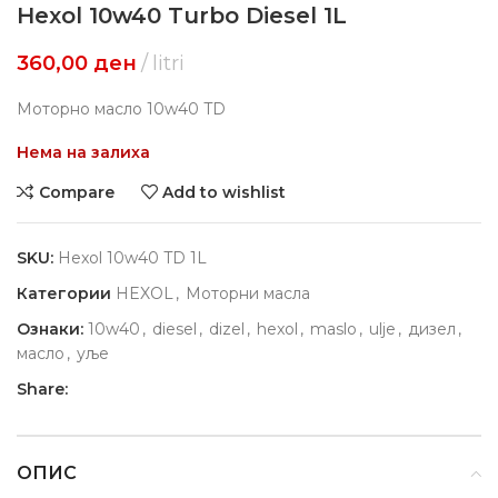
Hexol 10w40 Turbo Diesel 1L
360,00
ден
litri
Моторно масло 10w40 TD
Нема на залиха
Compare
Add to wishlist
SKU:
Hexol 10w40 TD 1L
Категории
HEXOL
,
Моторни масла
Ознаки:
10w40
,
diesel
,
dizel
,
hexol
,
maslo
,
ulje
,
дизел
,
масло
,
уље
Share:
ОПИС