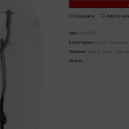
Compare
Add to wis
SKU:
LLB580T
Категории
Lucas
,
Сијалици
Ознаки:
sijalica
,
stop
,
stop sv
Share: