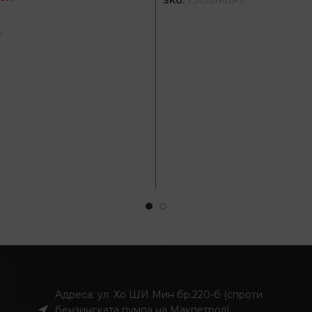
SKU:
751001КЛРУ
ДОДАЈ ВО КОШНИЦА
Y
Адреса: ул. Хо ШИ Мин бр.220-б (спроти
бензинската пумпа на Макпетрол)