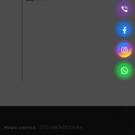
Жиро сметка:
270-0587419001-84