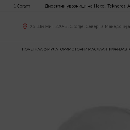
, Coram
Директни увозници на Hexol, Teknorot, Akron-Mal
Хо Ши Мин 220-Б, Скопје, Северна Македонија
ПОЧЕТНА
АКУМУЛАТОРИ
МОТОРНИ МАСЛА
АНТИФРИЗ
АВТ