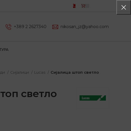
0,00
ДЕН
+389 2 2627340
nikosan_jz@yahoo.com
ТУРА
оди
Сијалици
Lucas
Сијалица штоп светло
топ светло