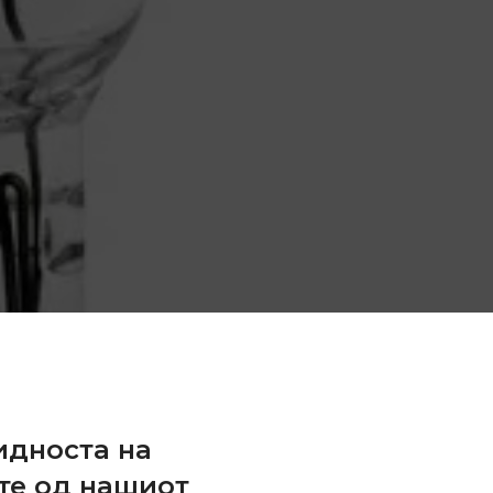
и
идноста на
те од нашиот