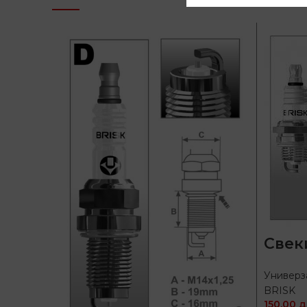
Свек
Универз
BRISK
150,00
д