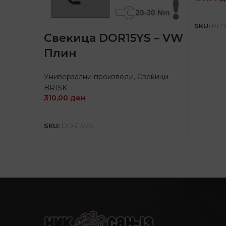
SKU:
P17
Свекица DOR15YS – VW
Плин
Универзални производи
,
Свеќици
BRISK
310,00
ден
ДОДАЈ ВО КОШНИЦА
SKU:
DOR15YS