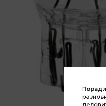
Порад
разнов
делови