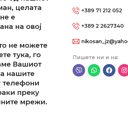
ман, целата
+389 71 212 052
не е
ана на овој
+389 2 2627340
nikosan_jz@yah
то не можете
ОПОЛНИТЕЛНИ ИНФОРМАЦИИ
ПРЕГЛЕДИ (0)
ете тука, го
Пишете ни и на:
аме Вашиот
на нашите
т телефони
раки преку
лните мрежи.