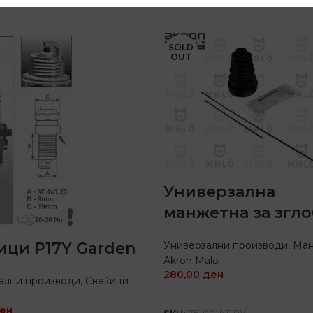
SOLD
OUT
Универзална
манжетна за згло
ици P17Y Garden
Универзални производи
,
Ман
Akron Malo
280,00
ден
ални производи
,
Свеќици
ПРОЧИТАЈ ПОВЕЌЕ
ен