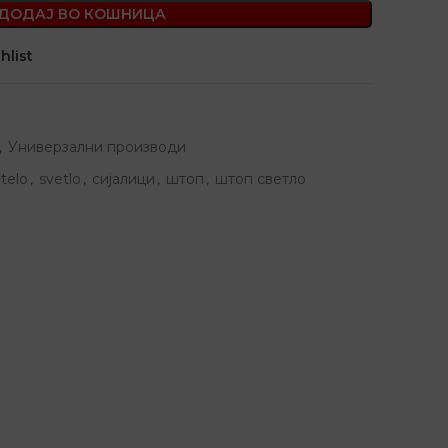
ДОДАЈ ВО КОШНИЦА
hlist
,
Универзални производи
telo
,
svetlo
,
сијалици
,
штоп
,
штоп светло