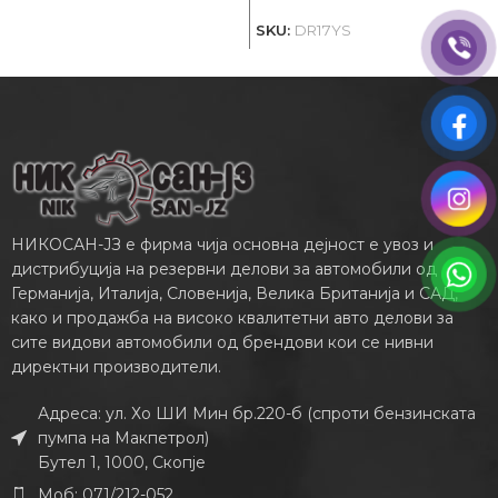
S
SKU:
DR17YS
НИКОСАН-ЈЗ е фирма чија основна дејност е увоз и
дистрибуција на резервни делови за автомобили од
Германија, Италија, Словенија, Велика Британија и САД,
како и продажба на високо квалитетни авто делови за
сите видови автомобили од брендови кои се нивни
директни производители.
Адреса: ул. Хо ШИ Мин бр.220-б (спроти бензинската
пумпа на Макпетрол)
Бутел 1, 1000, Скопје
Моб: 071/212-052