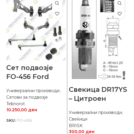
Сет подвозје
FO-456 Ford
Свекица DR17YS
Универзални производи
,
– Цитроен
Сетови за подвозје
Teknorot
10.250,00
ден
У
Универзални производи
,
С
Свеќици
SKU:
FO-456
B
BRISK
1
300,00
ден