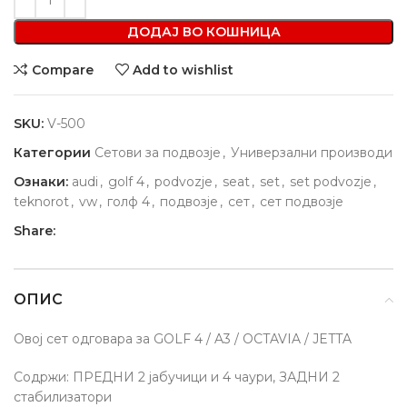
ДОДАЈ ВО КОШНИЦА
Compare
Add to wishlist
SKU:
V-500
Категории
Сетови за подвозје
,
Универзални производи
Ознаки:
audi
,
golf 4
,
podvozje
,
seat
,
set
,
set podvozje
,
teknorot
,
vw
,
голф 4
,
подвозје
,
сет
,
сет подвозје
Share:
ОПИС
Овој сет одговара за GOLF 4 / A3 / OCTAVIA / JETTA
Содржи: ПРЕДНИ 2 јабучици и 4 чаури, ЗАДНИ 2
стабилизатори