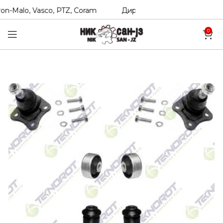
n-Malo, Vasco, PTZ, Coram
Директни увозници на Hexol, T
0