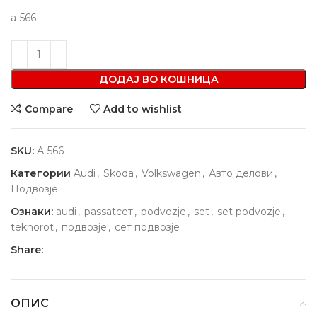
a-566
ДОДАЈ ВО КОШНИЦА
Compare
Add to wishlist
SKU:
А-566
Категории
Audi
,
Skoda
,
Volkswagen
,
Авто делови
,
Подвозје
Ознаки:
audi
,
passatсет
,
podvozje
,
set
,
set podvozje
,
teknorot
,
подвозје
,
сет подвозје
Share:
ОПИС