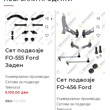
Сет подвозје
FO-555 Ford
Заден
У
С
Универзални производи
,
Сет подвозје
T
Сетови за подвозје
1
FO-456 Ford
Teknorot
5.100,00
ден
S
Универзални производи
,
SKU:
FO-555
Сетови за подвозје
Teknorot