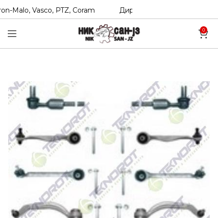
n-Malo, Vasco, PTZ, Coram
Директни увозници на Hexol, T
0