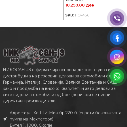
10.250,00
ден
SKU:
FO-456
НИКОСАН-ЈЗ е фирма чија основна дејност е увоз и
дистрибуција на резервни делови за автомобили од
Германија, Италија, Словенија, Велика Британија и САД,
како и продажба на високо квалитетни авто делови за
сите видови автомобили од брендови кои се нивни
директни производители.
Адреса: ул. Хо ШИ Мин бр.220-б (спроти бензинската
пумпа на Макпетрол)
Бутел 1, 1000, Скопје