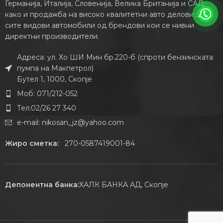
Германија, Италија, Словенија, Велика Британија и САД,
како и продажба на високо квалитетни авто делови за
сите видови автомобили од брендови кои се нивни
директни производители.
Адреса: ул. Хо ШИ Мин бр.220-б (спроти бензинската
пумпа на Макпетрол)
Бутел 1, 1000, Скопје
Моб: 071/212-052
Тел:02/26 27 340
e-mail:
nikosan_jz@yahoo.com
Жиро сметка:
270-0587419001-84
Депонентна банка:
ХАЛК БАНКА АД, Скопје