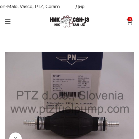
n-Malo, Vasco, PTZ, Coram
Директни увозници на Hexol, T
0
Click to enlarge