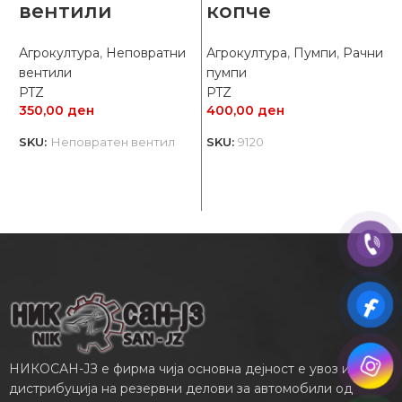
вентили
копче
Агрокултура
,
Неповратни
Агрокултура
,
Пумпи
,
Рачни
М
вентили
пумпи
O
PTZ
PTZ
350,00
ден
400,00
ден
3
SKU:
Неповратен вентил
SKU:
9120
S
НИКОСАН-ЈЗ е фирма чија основна дејност е увоз и
дистрибуција на резервни делови за автомобили од