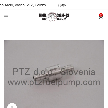
-Malo, Vasco, PTZ, Coram
Директни увозници на Hexol, T
0
Click to enlarge