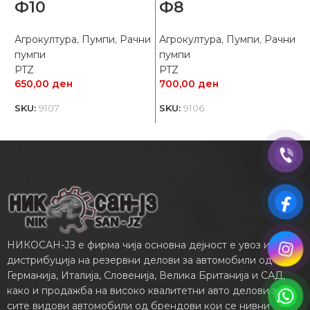
Ф10
Ф8
Агрокултура
,
Пумпи
,
Рачни
Агрокултура
,
Пумпи
,
Рачни
М
пумпи
пумпи
O
PTZ
PTZ
650,00
ден
700,00
ден
3
SKU:
9107
SKU:
9106
S
НИКОСАН-ЈЗ е фирма чија основна дејност е увоз и
дистрибуција на резервни делови за автомобили од
Германија, Италија, Словенија, Велика Британија и САД,
како и продажба на високо квалитетни авто делови за
сите видови автомобили од брендови кои се нивни