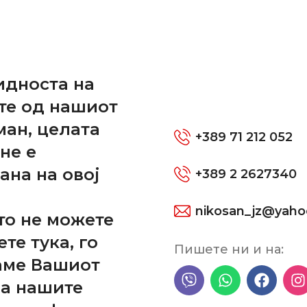
и
идноста на
те од нашиот
ОПОЛНИТЕЛНИ ИНФОРМАЦИИ
ПРЕГЛЕДИ (0)
ман, целата
+389 71 212 052
не е
ана на овој
+389 2 2627340
орот и се остава колата да ја сврти водата за да ги затне си
nikosan_jz@yah
то не можете
ете тука, го
Пишете ни и на:
аме Вашиот
на нашите