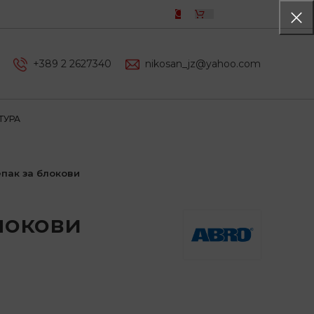
0,00
ДЕН
+389 2 2627340
nikosan_jz@yahoo.com
ТУРА
пак за блокови
локови