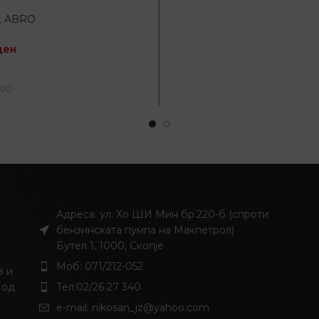
,
ABRO
ден
ДОДАЈ ВО КОШНИЦА
100
Адреса: ул. Хо ШИ Мин бр.220-б (спроти
бензинската пумпа на Макпетрол)
Бутел 1, 1000, Скопје
Моб: 071/212-052
з и
 од
Тел:02/26 27 340
и
e-mail:
nikosan_jz@yahoo.com