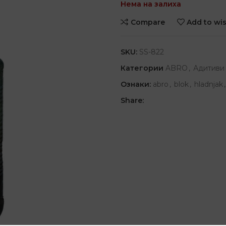
Нема на залиха
Compare
Add to wis
SKU:
SS-822
Категории
ABRO
,
Адитиви
Ознаки:
abro
,
blok
,
hladnjak
,
Share: