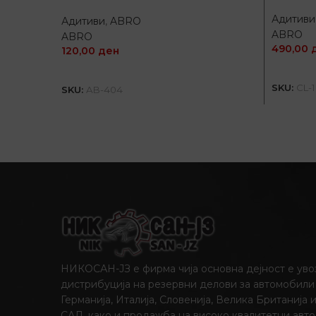
Адитиви
Адитиви
,
ABRO
ABRO
ABRO
490,00
120,00
ден
ДОДАЈ ВО КОШНИЦА
SKU:
CL-
SKU:
AB-404
НИКОСАН-ЈЗ е фирма чија основна дејност е уво
дистрибуција на резервни делови за автомобили
Германија, Италија, Словенија, Велика Британија 
САД, како и продажба на високо квалитетни авто