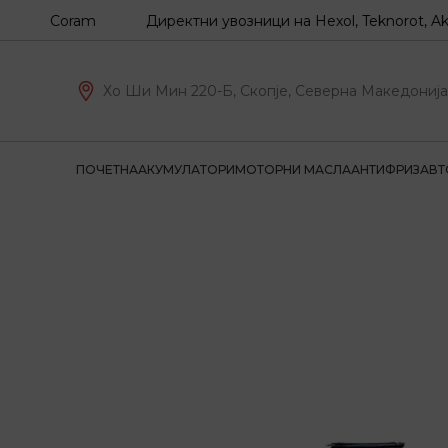
Z, Coram
Директни увозници на Hexol, Teknorot, Akron-M
Хо Ши Мин 220-Б, Скопје, Северна Македонија
ПОЧЕТНА
АКУМУЛАТОРИ
МОТОРНИ МАСЛА
АНТИФРИЗ
АВТ