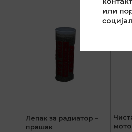
контак
или по
соција
Чист
Лепак за радиатор –
мото
прашак