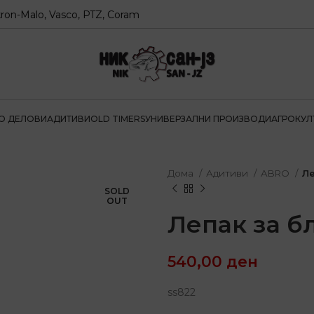
alo, Vasco, PTZ, Coram
О ДЕЛОВИ
АДИТИВИ
OLD TIMERS
УНИВЕРЗАЛНИ ПРОИЗВОДИ
АГРОКУЛ
Дома
Адитиви
ABRO
Ле
SOLD
OUT
Лепак за б
540,00
ден
ss822