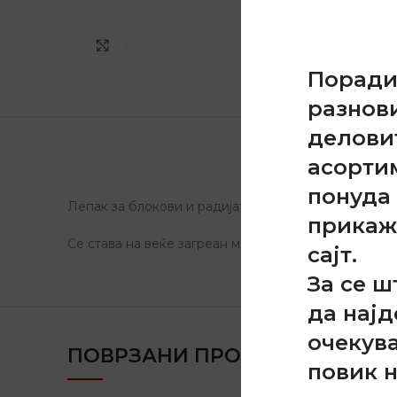
Click to enlarge
Порад
разнов
делови
ОПИС
Д
асорти
понуда 
Лепак за блокови и радијатори.
прикаж
Се става на веќе загреан мотор директно во радиат
сајт.
За се ш
да најд
очекув
ПОВРЗАНИ ПРОДУКТИ
повик 