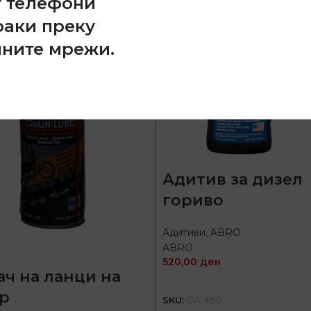
т телефони
раки преку
лните мрежи.
Адитив за дизел
гориво
Адитиви
,
ABRO
ABRO
520,00
ден
ач на ланци на
ДОДАЈ ВО КОШНИЦ
р
SKU:
DA-650