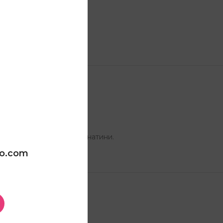
ДОСТАВА
те места на течење и пукнатини.
oo.com