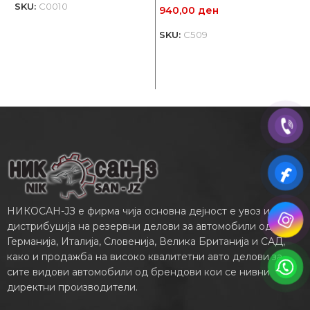
SKU:
C0010
940,00
ден
3
SKU:
C509
S
НИКОСАН-ЈЗ е фирма чија основна дејност е увоз и
дистрибуција на резервни делови за автомобили од
Германија, Италија, Словенија, Велика Британија и САД,
како и продажба на високо квалитетни авто делови за
сите видови автомобили од брендови кои се нивни
директни производители.