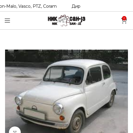
-Malo, Vasco, PTZ, Coram
Директни увозници на Hexol, T
0
Click to enlarge