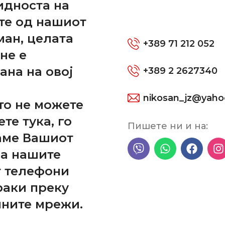
идноста на
те од нашиот
ман, целата
+389 71 212 052
не е
ана на овој
+389 2 2627340
nikosan_jz@yah
то не можете
ете тука, го
Пишете ни и на:
аме Вашиот
на нашите
р затегач
т телефони
Hexol DOT3 0.45L
раки преку
rs
,
YUGO
,
ZASTAVA 101
HEXOL
,
Old Timers
лните мрежи.
HEXOL
ден
250,00
ден
ДОДАЈ ВО КОШНИЦА