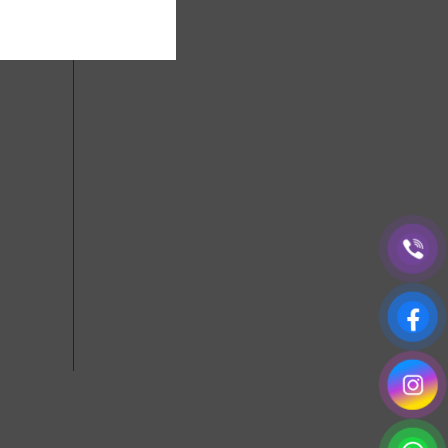
PTZ
А
1.100,00
SKU:
F-805
SKU:
347