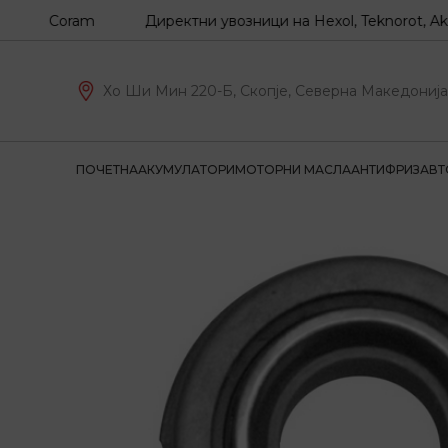
Z, Coram
Директни увозници на Hexol, Teknorot, Akron-M
Хо Ши Мин 220-Б, Скопје, Северна Македонија
ПОЧЕТНА
АКУМУЛАТОРИ
МОТОРНИ МАСЛА
АНТИФРИЗ
АВТ