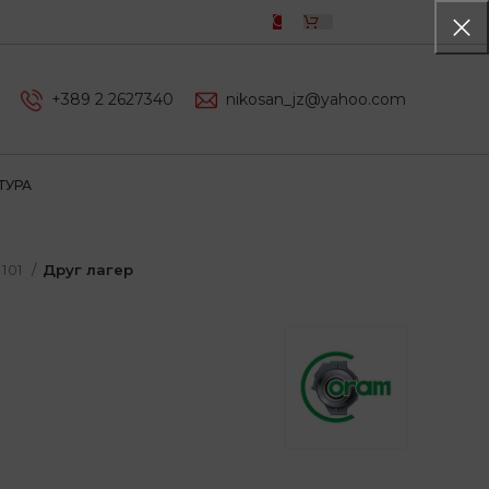
0,00
ДЕН
+389 2 2627340
nikosan_jz@yahoo.com
ТУРА
101
Друг лагер