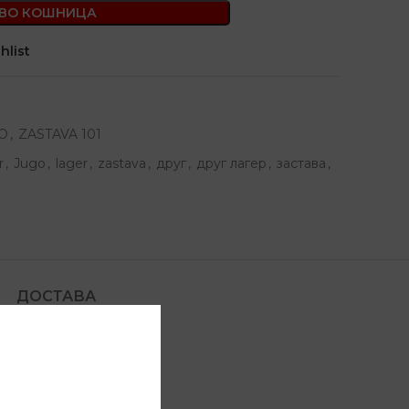
 ВО КОШНИЦА
hlist
O
,
ZASTAVA 101
r
,
Jugo
,
lager
,
zastava
,
друг
,
друг лагер
,
застава
,
ДОСТАВА