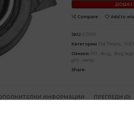
ДОДАЈ
Compare
Add to wis
SKU:
C0010
Категории
Old Timers
,
YUG
Ознаки:
101
,
drug
,
drug lage
југо
,
лагер
Share:
ОПОЛНИТЕЛНИ ИНФОРМАЦИИ
ПРЕГЛЕДИ (0)
и