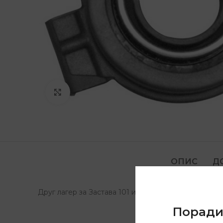
Click to enlarge
ОПИС
Д
Друг лагер за Застава 101 и Југо
Порад