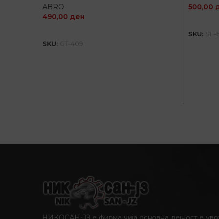
500,00
ABRO
490,00
ден
ДОДАЈ ВО КОШНИЦА
SKU:
SF-
SKU:
GT-409
НИКОСАН-ЈЗ е фирма чија основна дејност е уво