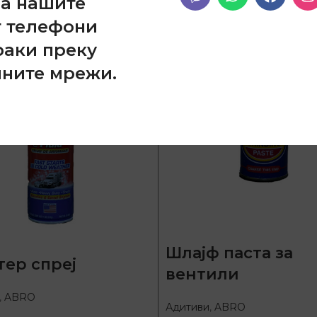
на нашите
т телефони
раки преку
лните мрежи.
Шлајф паста за
тер спреј
вентили
,
ABRO
Адитиви
,
ABRO