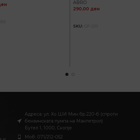
ABRO
ден
290,00
ден
ДОДАЈ ВО КОШНИЦА
ДОДАЈ ВО КОШНИЦ
650
SKU:
GP-201
Адреса: ул. Хо ШИ Мин бр.220-б (спроти
бензинската пумпа на Макпетрол)
Бутел 1, 1000, Скопје
Моб: 071/212-052
з и