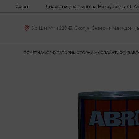
, Coram
Директни увозници на Hexol, Teknorot, Akron-Mal
Хо Ши Мин 220-Б, Скопје, Северна Македонија
ПОЧЕТНА
АКУМУЛАТОРИ
МОТОРНИ МАСЛА
АНТИФРИЗ
АВТ