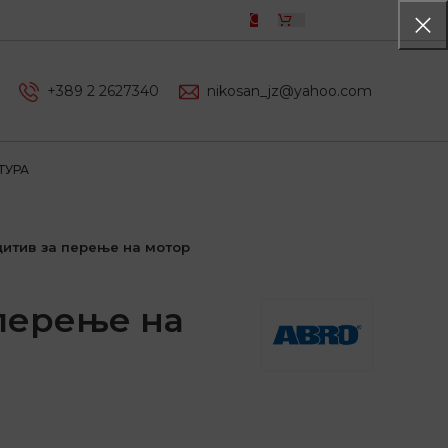
0,00
ДЕН
+389 2 2627340
nikosan_jz@yahoo.com
ТУРА
итив за перење на мотор
перење на