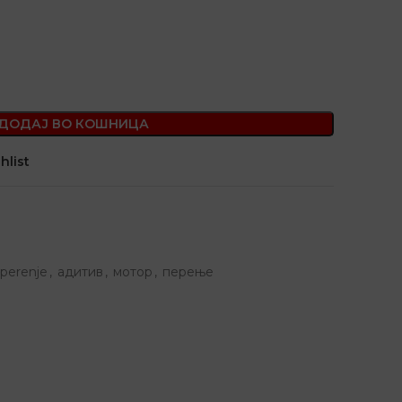
ДОДАЈ ВО КОШНИЦА
hlist
perenje
,
адитив
,
мотор
,
перење