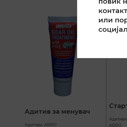
повик 
контак
или по
соција
Стар
Адитив за менувач
Адитиви
Адитиви
,
ABRO
ABRO