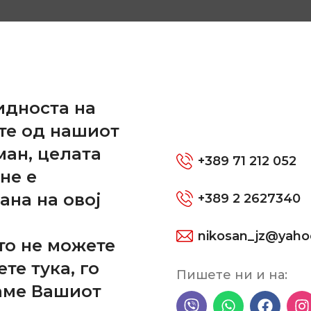
и
ОПОЛНИТЕЛНИ ИНФОРМАЦИИ
ПРЕГЛЕДИ (0)
идноста на
те од нашиот
ман, целата
+389 71 212 052
оти во место 20 мин што после тоа се испушта маслото и се в
не е
омена на масло и филтер за масло.
ана на овој
+389 2 2627340
nikosan_jz@yah
то не можете
ете тука, го
Пишете ни и на:
аме Вашиот