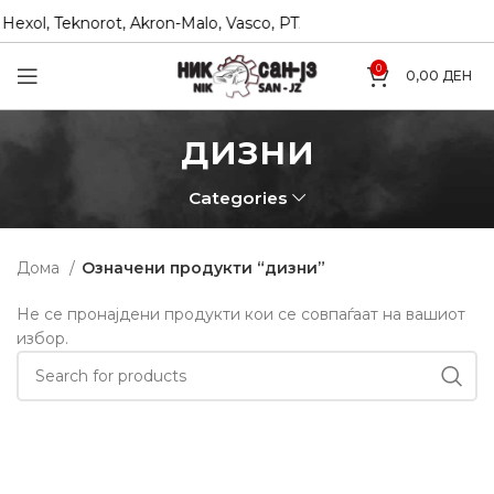
xol, Teknorot, Akron-Malo, Vasco, PTZ, Coram
Директни 
0
0,00
ДЕН
дизни
Categories
Дома
Означени продукти “дизни”
Не се пронајдени продукти кои се совпаѓаат на вашиот
избор.