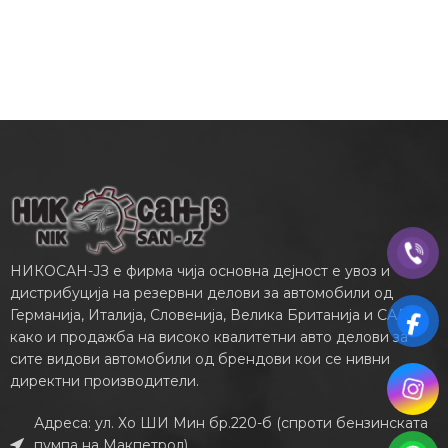
НИКОСАН-ЈЗ е фирма чија основна дејност е увоз и
дистрибуција на резервни делови за автомобили од
Германија, Италија, Словенија, Велика Британија и САД,
како и продажба на високо квалитетни авто делови за
сите видови автомобили од брендови кои се нивни
директни производители.
Адреса: ул. Хо ШИ Мин бр.220-б (спроти бензинската
пумпа на Макпетрол)