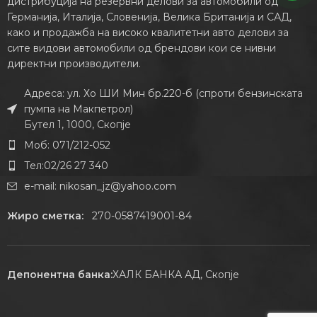
дистрибуција на резервни делови за автомобили од
Германија, Италија, Словенија, Велика Британија и САД,
како и продажба на високо квалитетни авто делови за
сите видови автомобили од брендови кои се нивни
директни производители.
Адреса: ул. Хо ШИ Мин бр.220-б (спроти бензинската
пумпа на Макпетрол)
Бутел 1, 1000, Скопје
Моб: 071/212-052
Тел:02/26 27 340
e-mail:
nikosan_jz@yahoo.com
Жиро сметка:
270-0587419001-84
Депонентна банка:
ХАЛК БАНКА АД, Скопје