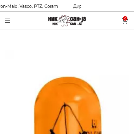
n-Malo, Vasco, PTZ, Coram
Директни увозници на Hexol, T
0