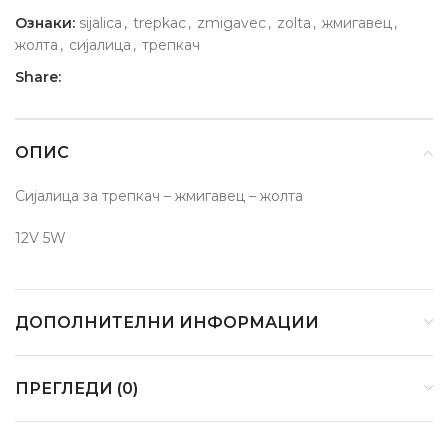
Ознаки:
sijalica
,
trepkac
,
zmigavec
,
zolta
,
жмигавец
,
жолта
,
сијалица
,
трепкач
Share:
ОПИС
Сијалица за трепкач – жмигавец – жолта
12V 5W
ДОПОЛНИТЕЛНИ ИНФОРМАЦИИ
ПРЕГЛЕДИ (0)