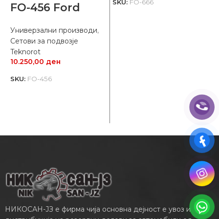
SKU:
FO-666
FO-456 Ford
Универзални производи
,
Сетови за подвозје
У
Teknorot
С
10.250,00
ден
B
2
SKU:
FO-456
S
НИКОСАН-ЈЗ е фирма чија основна дејност е увоз и