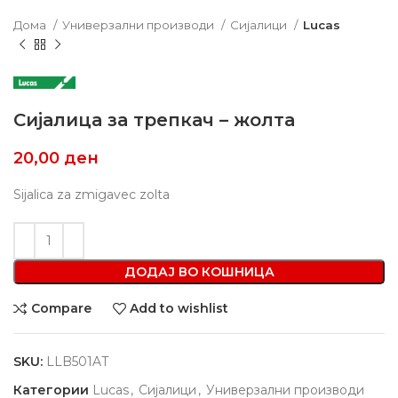
Дома
Универзални производи
Сијалици
Lucas
Сијалица за трепкач – жолта
20,00
ден
Sijalica za zmigavec zolta
ДОДАЈ ВО КОШНИЦА
Compare
Add to wishlist
SKU:
LLB501AT
Категории
Lucas
,
Сијалици
,
Универзални производи