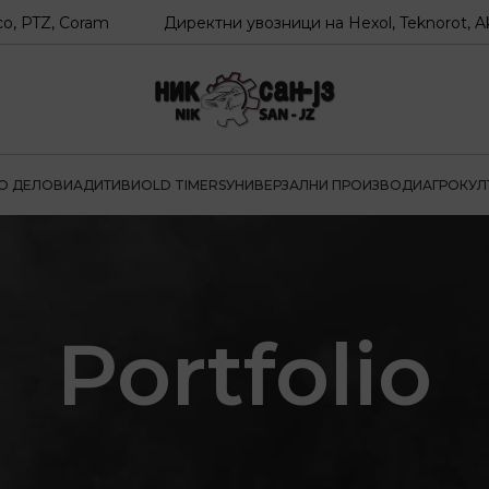
 Coram
Директни увозници на Hexol, Teknorot, Akron-Mal
О ДЕЛОВИ
АДИТИВИ
OLD TIMERS
УНИВЕРЗАЛНИ ПРОИЗВОДИ
АГРОКУЛ
Portfolio