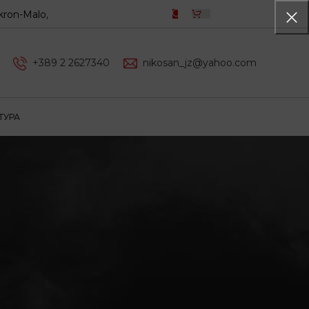
o, Vasco, PTZ, Coram
0,00
ДЕН
+389 2 2627340
nikosan_jz@yahoo.com
ТУРА