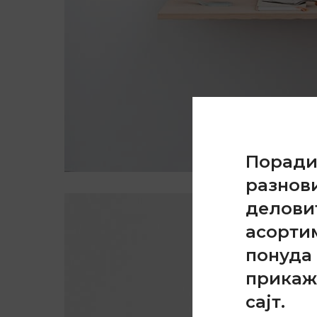
Порад
разнов
делови
асорти
понуда 
прикаж
сајт.