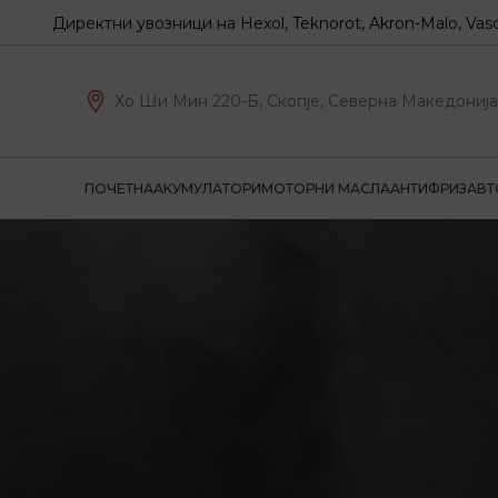
иректни увозници на Hexol, Teknorot, Akron-Malo, Vasco, PTZ,
Хо Ши Мин 220-Б, Скопје, Северна Македонија
ПОЧЕТНА
АКУМУЛАТОРИ
МОТОРНИ МАСЛА
АНТИФРИЗ
АВТ