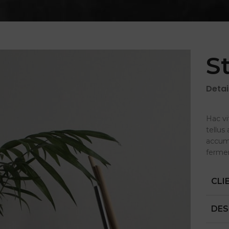
S
Detai
Hac vi
tellu
accums
ferme
CLI
DES