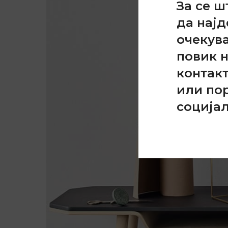
За се ш
да најд
очекув
повик 
контак
или по
соција