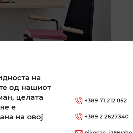
и
идноста на
те од нашиот
ман, целата
+389 71 212 052
не е
ана на овој
+389 2 2627340
nikosan_jz@yah