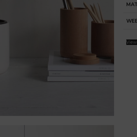
MAT
WEB
View