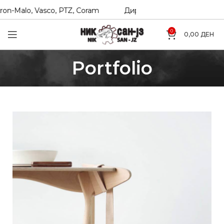
-Malo, Vasco, PTZ, Coram
Директни увозници на Hexol, T
0
0,00
ДЕН
Portfolio