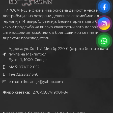
НИКОСАН-ЈЗ е фирма чија основна дејност е увоз и
дистрибуција на резервни делови за автомобили од
Германија, Италија, Словенија, Велика Британија и САД,
како и продажба на високо квалитетни авто делови за
сите видови автомобили од брендови кои се нивни
директни производители.
Адреса: ул. Хо ШИ Мин бр.220-б (спроти бензинската
пумпа на Макпетрол)
Бутел 1, 1000, Скопје
Моб: 071/212-052
Тел:02/26 27 340
e-mail:
nikosan_jz@yahoo.com
Жиро сметка:
270-0587419001-84