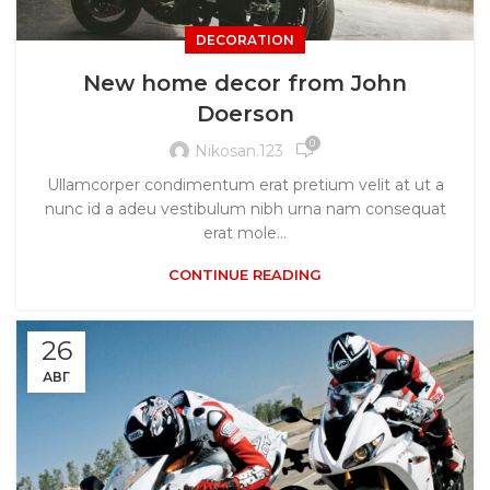
DECORATION
New home decor from John
Doerson
0
Nikosan.123
Ullamcorper condimentum erat pretium velit at ut a
nunc id a adeu vestibulum nibh urna nam consequat
erat mole...
CONTINUE READING
26
АВГ