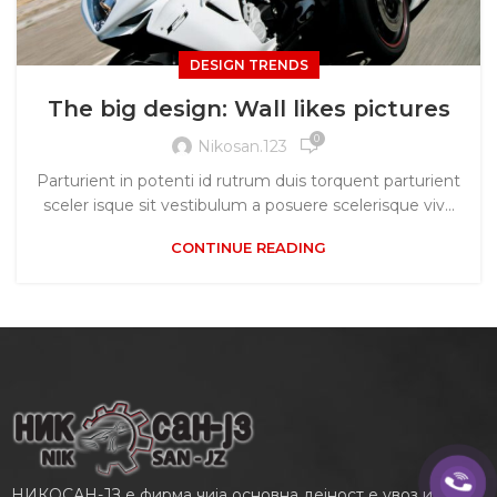
DESIGN TRENDS
The big design: Wall likes pictures
0
Nikosan.123
Parturient in potenti id rutrum duis torquent parturient
sceler isque sit vestibulum a posuere scelerisque viv...
CONTINUE READING
НИКОСАН-ЈЗ е фирма чија основна дејност е увоз и