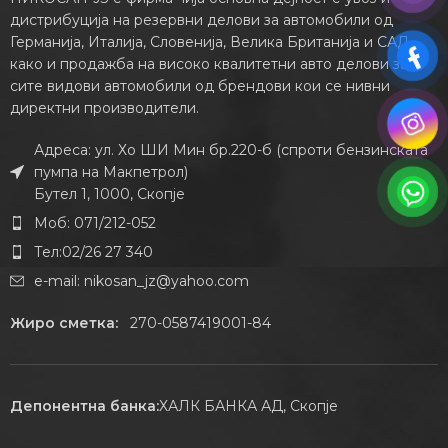
дистрибуција на резервни делови за автомобили од
Германија, Италија, Словенија, Велика Британија и САД,
како и продажба на високо квалитетни авто делови за
сите видови автомобили од брендови кои се нивни
директни производители.
Адреса: ул. Хо ШИ Мин бр.220-б (спроти бензинската
пумпа на Макпетрол)
Бутел 1, 1000, Скопје
Моб: 071/212-052
Тел:02/26 27 340
e-mail:
nikosan_jz@yahoo.com
Жиро сметка:
270-0587419001-84
Депонентна банка:
ХАЛК БАНКА АД, Скопје