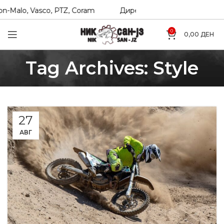
-Malo, Vasco, PTZ, Coram
Директни увозници на Hexol, T
0
0,00
ДЕН
Tag Archives: Style
27
АВГ