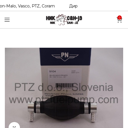
n-Malo, Vasco, PTZ, Coram
Директни увозници на Hexol, T
0
Click to enlarge