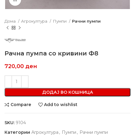
Дома
Агрокултура
Пумпи
Рачни пумпи
Рачна пумпа со кривини Ф8
720,00
ден
ДОДАЈ ВО КОШНИЦА
Compare
Add to wishlist
SKU:
9104
Категории
Агрокултура
,
Пумпи
,
Рачни пумпи