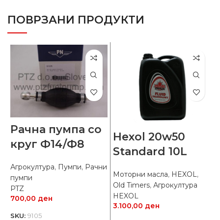
ПОВРЗАНИ ПРОДУКТИ
Рачна пумпа со
Hexol 20w50
круг Ф14/Ф8
Standard 10L
Агрокултура
,
Пумпи
,
Рачни
Моторни масла
,
HEXOL
,
пумпи
А
Old Timers
,
Агрокултура
PTZ
п
HEXOL
700,00
ден
P
3.100,00
ден
7
SKU:
9105