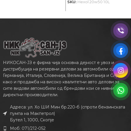
SKU:
Hexol 20w50 10L
S
НИКОСАН-ЈЗ е фирма чија основна дејност е увоз и
дистрибуција на резервни делови за автомобили од
Германија, Италија, Словенија, Велика Британија и САД,
како и продажба на високо квалитетни авто делови за
сите видови автомобили од брендови кои се нивни
директни производители.
Адреса: ул. Хо ШИ Мин бр.220-б (спроти бензинската
пумпа на Макпетрол)
Бутел 1, 1000, Скопје
Моб: 071/212-052