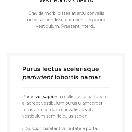
VESTIBULUM CUBILIA
Gravida morbi platea at arcu convallis
a id id suspendisse parturient adipiscing
vestibulum. Praesent interdu.
Purus lectus scelerisque
parturient
lobortis namar
Purus
vel sapien
a mollis fusce parturient
a laoreet vestibulum purus ullamcorper
tellus ante at duira convallis ac vel a
vestibulum sem ridiculus sapien.
Suscipit habitant vulputate a porta.