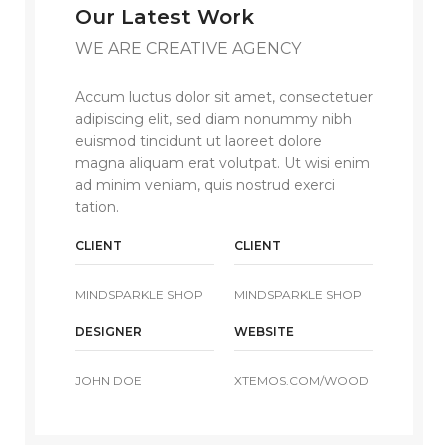
Our Latest Work
WE ARE CREATIVE AGENCY
Accum luctus dolor sit amet, consectetuer
adipiscing elit, sed diam nonummy nibh
euismod tincidunt ut laoreet dolore
magna aliquam erat volutpat. Ut wisi enim
ad minim veniam, quis nostrud exerci
tation.
CLIENT
CLIENT
MINDSPARKLE SHOP
MINDSPARKLE SHOP
DESIGNER
WEBSITE
JOHN DOE
XTEMOS.COM/WOOD