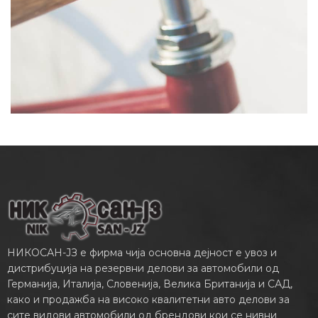
НИКОСАН-ЈЗ е фирма чија основна дејност е увоз и
дистрибуција на резервни делови за автомобили од
Германија, Италија, Словенија, Велика Британија и САД,
како и продажба на високо квалитетни авто делови за
сите видови автомобили од брендови кои се нивни