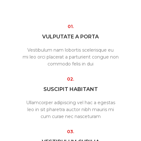
01.
VULPUTATE A PORTA
Vestibulum nam lobortis scelerisque eu
mi leo orci placerat a parturient congue non
commodo felis in dui
02.
SUSCIPIT HABITANT
Ullamcorper adipiscing vel hac a egestas
leo in sit pharetra auctor nibh mauris mi
cum curae nec nasceturam
03.