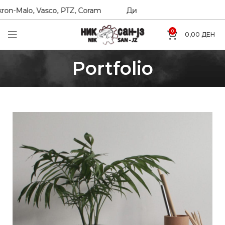
, Vasco, PTZ, Coram
Директни увозници на Hexol, Teknor
0
0,00
ДЕН
Portfolio