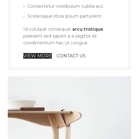
Consectetur vestibulum cubilia acc.
Scelerisque litora ipsum parturient.
Id volutpat consequat
arcu tristique
praesent sed sapien a a sagittis sit
condimentum hac ut congue.
VIEW MORE
CONTACT US