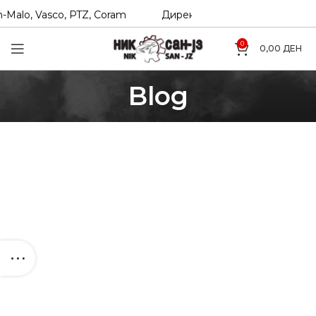
-Malo, Vasco, PTZ, Coram
Директни увозници на Hexol, T
0
0,00
ДЕН
Blog