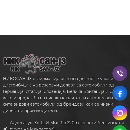
НИКОСАН-ЈЗ е фирма чија основна дејност е увоз и
дистрибуција на резервни делови за автомобили од
Германија, Италија, Словенија, Велика Британија и САД,
како и продажба на високо квалитетни авто делови за
сите видови автомобили од брендови кои се нивни
директни производители.
Адреса: ул. Хо ШИ Мин бр.220-б (спроти бензинската
пумпа на Макпетрол)