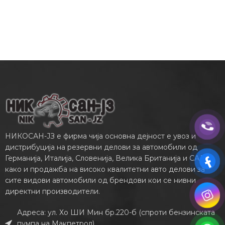
НИКОСАН-ЈЗ е фирма чија основна дејност е увоз и
дистрибуција на резервни делови за автомобили од
Германија, Италија, Словенија, Велика Британија и САД,
како и продажба на високо квалитетни авто делови за
сите видови автомобили од брендови кои се нивни
директни производители.
Адреса: ул. Хо ШИ Мин бр.220-б (спроти бензинската
пумпа на Макпетрол)